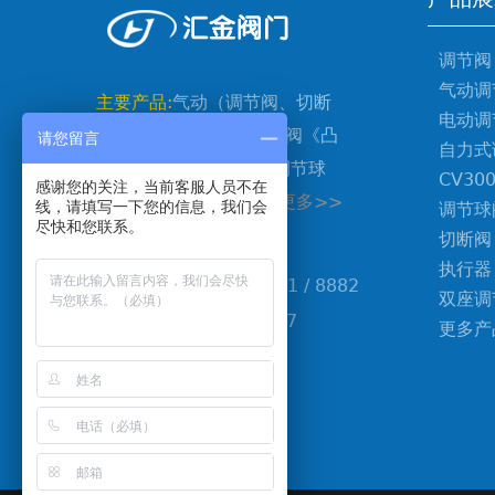
调节阀
气动调
主要产品:
气动（调节阀、切断
电动调
阀、V型球阀、偏芯旋转阀《凸
请您留言
自力式
轮挠曲阀》、疏水阀、调节球
CV30
感谢您的关注，当前客服人员不在
阀、调节蝶阀)... [
了解更多>>
线，请填写一下您的信息，我们会
调节球
尽快和您联系。
]
切断阀
执行器
TEL:0577-6731 8881 / 8882
双座调
FAX:0577-67318887
更多产