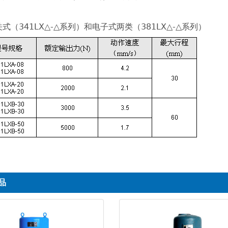
式（341LX△-△系列）和电子式两类（381LX△-△系列）
品